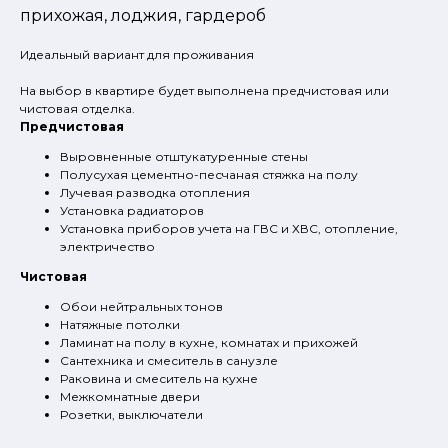
прихожая, лоджия, гардероб
Идеальный вариант для проживания
На выбор в квартире будет выполнена предчистовая или
чистовая отделка.
Предчистовая
Выровненные отштукатуренные стены
Полусухая цементно-песчаная стяжка на полу
Лучевая разводка отопления
Установка радиаторов
Установка приборов учета на ГВС и ХВС, отопление,
электричество
Чистовая
Обои нейтральных тонов
Натяжные потолки
Ламинат на полу в кухне, комнатах и прихожей
Сантехника и смеситель в санузле
Раковина и смеситель на кухне
Межкомнатные двери
Розетки, выключатели