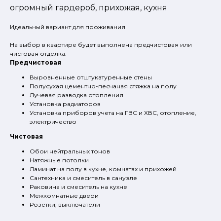
огромный гардероб, прихожая, кухня
Идеальный вариант для проживания
На выбор в квартире будет выполнена предчистовая или
чистовая отделка.
Предчистовая
Выровненные отштукатуренные стены
Полусухая цементно-песчаная стяжка на полу
Лучевая разводка отопления
Установка радиаторов
Установка приборов учета на ГВС и ХВС, отопление,
электричество
Чистовая
Обои нейтральных тонов
Натяжные потолки
Ламинат на полу в кухне, комнатах и прихожей
Сантехника и смеситель в санузле
Раковина и смеситель на кухне
Межкомнатные двери
Розетки, выключатели