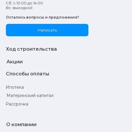
условиями
использования файлов cookie и
OK
Сб: с 10:00 до 14:00
их
обработки
. Запретить обработку cookie
Вс: выходной
вы можете через браузер
Остались вопросы и предложения?
Написать
Ход строительства
Акции
Cпособы оплаты
Ипотека
Материнский капитал
Рассрочка
О компании