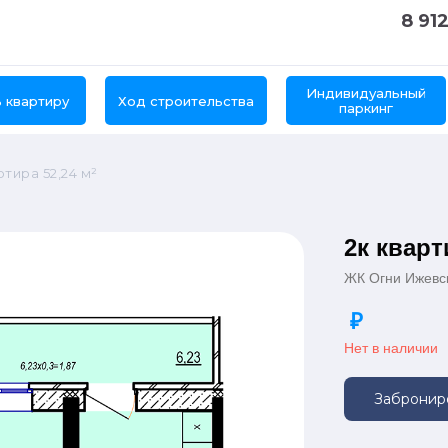
8 912
Индивидуальный
 квартиру
Ход строительства
паркинг
тира 52,24 м²
2к кварт
ЖК Огни Ижевс
₽
Нет в наличии
Забронир