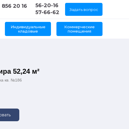
56-20-16
 856 20 16
Задать вопрос
57-66-62
Индивидуальные
Коммерческие
кладовые
помещения
ира 52,24 м²
ка кв. №186
овать