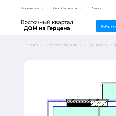
О компании
Акции
Cпособы оплаты
Выбрать
Главная
/
Каталог квартир
/
2 комнатная квар