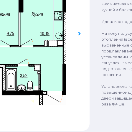
2-комнатная к
кухней и балко
Идеально подо
На полу полусу
отопления (все
выравненные о
прошпаклеваны 
установлены "с
санузлах - зме
подготовлен к
покрытия.
Установлена к
повышенной ш
двери защищаю
раза лучше.