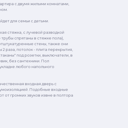
вартира с двумя жилыми комнатами,
ном.
йдет для семьи с детьми.
хая стяжка, с лучевой разводкой
 трубы спрятаны в стяжке пола),
тштукатуренные стены, также они
2 раза, потолок - плита перекрытия,
таканы" под розетки, выключатели, в
евик, без сантехники. Пол
 укладке любого напольного
ачественная входная дверь с
умоизоляцией. Подобные входные
т от громких звуков извне в полтора