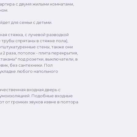
вартира с двумя жилыми комнатами,
ном.
йдет для семьи с детьми.
хая стяжка, с лучевой разводкой
 трубы спрятаны в стяжке пола),
тштукатуренные стены, также они
2 раза, потолок - плита перекрытия,
таканы" под розетки, выключатели, в
евик, без сантехники. Пол
 укладке любого напольного
ачественная входная дверь с
умоизоляцией. Подобные входные
т от громких звуков извне в полтора