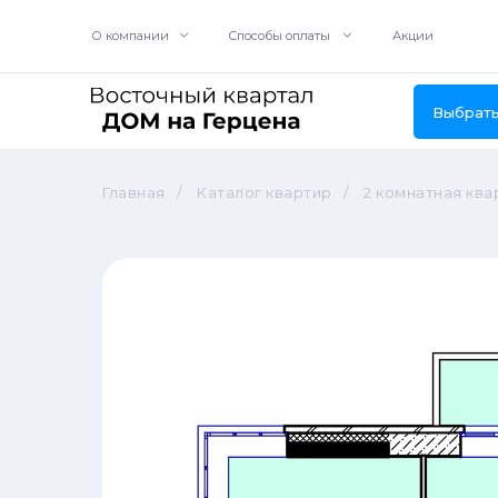
О компании
Акции
Cпособы оплаты
Выбрать
Главная
/
Каталог квартир
/
2 комнатная ква