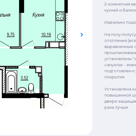
2-комнатная к
кухней и балко
Идеально подо
На полу полусу
отопления (все
выравненные о
прошпаклеваны 
установлены "с
санузлах - зме
подготовлен к
покрытия.
Установлена к
повышенной ш
двери защищаю
раза лучше.