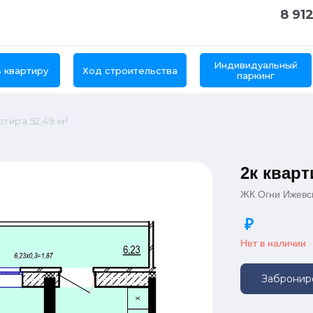
8 912
Индивидуальный
 квартиру
Ход строительства
паркинг
ртира 52,49 м²
2к кварт
ЖК Огни Ижевс
₽
Нет в наличии
Забронир