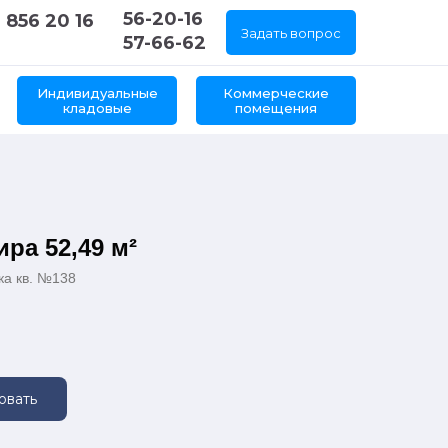
56-20-16
 856 20 16
Задать вопрос
57-66-62
Индивидуальные
Коммерческие
кладовые
помещения
ира 52,49 м²
ка кв. №138
овать